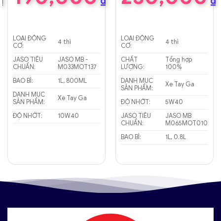
₫
₫
₫
LOẠI ĐỘNG
LOẠI ĐỘNG
4 thì
4 thì
CƠ:
CƠ:
JASO TIÊU
JASO MB -
CHẤT
Tổng hợp
CHUẨN:
M033MOT137
LƯỢNG:
100%
BAO BÌ:
1L, 800ML
DANH MỤC
Xe Tay Ga
SẢN PHẨM:
DANH MỤC
Xe Tay Ga
SẢN PHẨM:
ĐỘ NHỚT:
5W40
ĐỘ NHỚT:
10W40
JASO TIÊU
JASO MB
CHUẨN:
M065MOT010
BAO BÌ:
1L, 0.8L